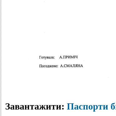
Завантажити:
П
аспорти 