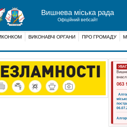
Вишнева міська рада
Офіційний вебсайт
ИКОНКОМ
ВИКОНАВЧІ ОРГАНИ
ПРО ГРОМАДУ
М
УВА
Вишне
внасл
063 
Алго
місько
постр
06.07.
Алгор