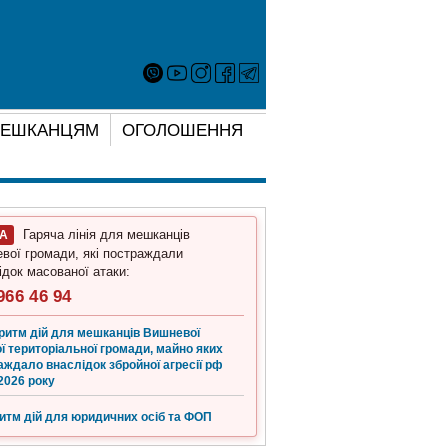
ЕШКАНЦЯМ
ОГОЛОШЕННЯ
Гаряча лінія для мешканців
ГА
вої громади, які постраждали
ідок масованої атаки:
966 46 94
ритм дій для мешканців Вишневої
ї територіальної громади, майно яких
аждало внаслідок збройної агресії рф
2026 року
итм дій для юридичних осіб та ФОП