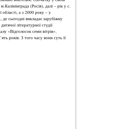
м.Калінінграда (
Росія
),
далі
– рік у с.
ї
області
, а з 2000
року
– у
2
,
де
сьогодні
викладає
зарубіжну
дитячої
літературної
студії
алу
«
Відголосок
семи
вітрів
».
п`ять
років
. З
того
часу
вони
суть
її