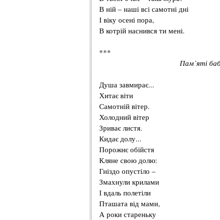
В ній – наші всі самотні дні
І віку осені пора,
В котрій наснився ти мені.
***
Пам
’
яті
баб
Душа завмирає...
Хитає віти
Самотній вітер.
Холодний вітер
Зриває листя.
Кидає долу...
Порожнє обійстя
Кляне свою долю:
Гніздо опустіло –
Змахнули крилами
І вдаль полетіли
Пташата від мами,
А роки стареньку