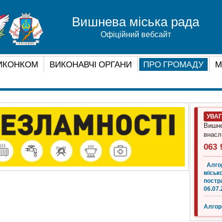
Вишнева міська рада
Офіційний вебсайт
ИКОНКОМ
ВИКОНАВЧІ ОРГАНИ
ПРО ГРОМАДУ
М
УВА
Вишне
внасл
063 
Алго
місько
постр
06.07.
Алгор