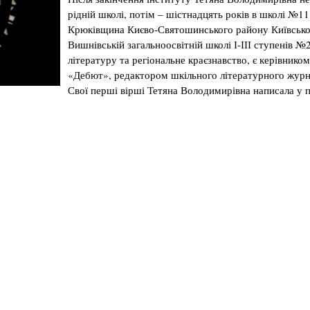
рідній
школі
,
потім
–
шістнадцять
років
в
школі
№11
Крюківщина
Києво-Святошинського
району
Київсько
Вишнівській
загальноосвітній
школі
І-ІІІ
ступенів
№
літературу
та
регіональне
краєзнавство
, є
керівником
«
Дебют
»,
редактором
шкільного
літературного
журн
Свої
перші
вірші
Тетяна
Володимирівна
написала
у 