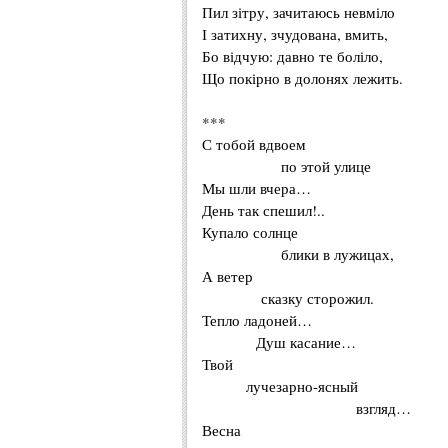
Пил
зітру
,
зачитаюсь
невміло
І
затихну
,
зчудована
,
вмить
,
Бо відчую: давно те боліло,
Що покірно в долонях лежить.
***
С тобой вдвоем
по этой улице
Мы шли вчера…
День так спешил!..
Купало солнце
блики в лужицах,
А ветер
сказку сторожил.
Тепло ладоней…
Душ касание…
Твой
лучезарно-ясный
взгляд…
Весна