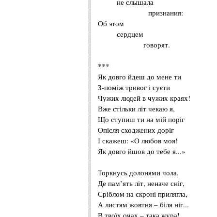
не слышала
признания:
Об этом
сердцем
говорят.
***
Як довго йдеш до мене ти
З-поміж тривог і суєти
Чужих людей в чужих краях!
Вже стільки літ чекаю я,
Що ступиш ти на мій поріг
Опісля сходжених доріг
І скажеш: «О любов моя!
Як довго йшов до тебе я...»
Торкнусь долонями чола,
Де пам’ять літ, неначе сніг,
Сріблом на скроні прилягла,
А листям жовтня – біля ніг...
В твоїх очах – така жура!