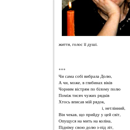
життя
,
голос
її
душі
.
***
Чи
сама
собі
вибрала
Долю
,
А
чи
,
може
, в
глибинах
віків
Чорним
вістрям
по
білому
полю
Поміж
тисяч
чужих
рядків
Хтось
вписав
мій
рядок
,
і,
нетлінний
,
Він
чекав
,
що
прийду
у цей
світ
,
Опущуся
на
мить
на
коліна
,
Підніму
свою
долю
з-під літ,