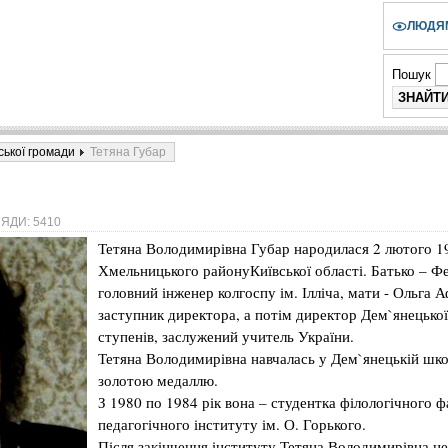
ЛЮДЯМ
Пошук
ської громади
Тетяна Губар
ЯДИ: 5410
Тетяна
Володимирівна
Губар
народилася
2
лютого
1
Хмельницького
районуКиївської
області
.
Батько
–
Ф
головний
інженер
колгоспу
ім
.
Ілліча
,
мати
-
Ольга
А
заступник
директора
, а
потім
директор
Дем`
янецької
ступенів
,
заслужений
учитель
України
.
Тетяна
Володимирівна
навчалась
у Дем`
янецькій
шко
золотою
медаллю
.
З 1980
по
1984 рік
вона
–
студентка
філологічного
ф
педагогічного
інституту
ім
. О.
Горького
.
Після
закінчення
інституту
Тетяна
Володимирівна
не