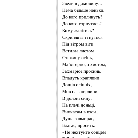
Звели в домовину...
Нема більше неньки.
До кого прилинуть?
До кого горнутись?
Кому жалітись?
Скриплять і гнуться
Під вітром віти.
Встилає листом
Стежину осінь,
Майстерно, з хистом,
Захмарює просинь.
Впадуть краплини
Дощів осінніх,
Мов сліз перлини,
В долоні сину,
На плечі доньці,
Внучатам в коси...
Душа завмирає,
Благає, просить:
«Не нехтуйте сонцем