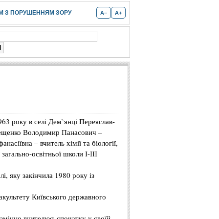
 З ПОРУШЕННЯМ ЗОРУ
A−
A+
963
року
в
селі
Дем`
янці
Переяслав-
ещенко
Володимир
Панасович
–
фанасіївна
–
вчитель
хімії
та
біології
,
загально-освітньої
школи
І-ІІІ
лі
, яку
закінчила
1980
року
із
акультету
Київського
державного
змінно
вчителює
:
спочатку
у
своїй