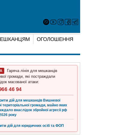
ЕШКАНЦЯМ
ОГОЛОШЕННЯ
Гаряча лінія для мешканців
ГА
вої громади, які постраждали
ідок масованої атаки:
966 46 94
ритм дій для мешканців Вишневої
ї територіальної громади, майно яких
аждало внаслідок збройної агресії рф
2026 року
итм дій для юридичних осіб та ФОП