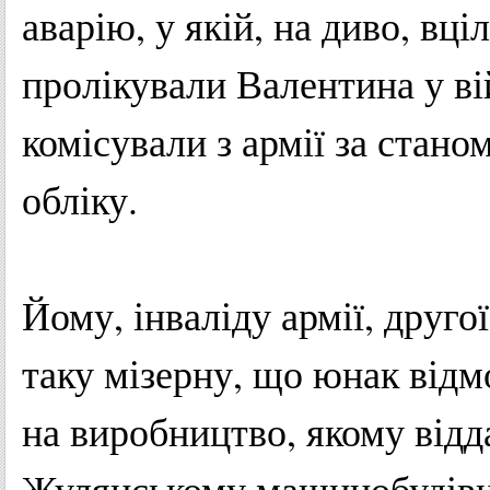
аварію
, у
якій
,
на
диво
,
вціл
пролікували
Валентина
у
в
комісували
з
армії
за
стано
обліку
.
Йому
,
інваліду
армії
,
другої
таку
мізерну
,
що
юнак
відм
на
виробництво
,
якому
відд
Жулянському
машинобудів