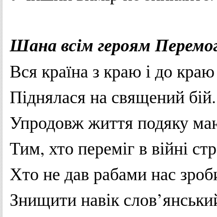
Шана
всім
героям
Перемо
Вся
країна
з
краю
і
до
краю
Піднялася
на
священий
бій.
Упродовж
життя
подяку
ма
Тим, хто
переміг
в
війні
ст
Хто
не
дав
рабами
нас
зроб
Знищити
навік
слов’янськи