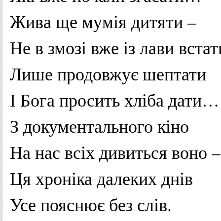
Жива
ще
мумія
дитяти
–
Не
в
змозі
вже
із
лави
встат
Лише
продовжує
шептати
І
Бога
просить
хліба
дати…
З
документального
кіно
На
нас
всіх
дивиться
воно
–
Ця
хроніка
далеких
днів
Усе
пояснює
без
слів
.