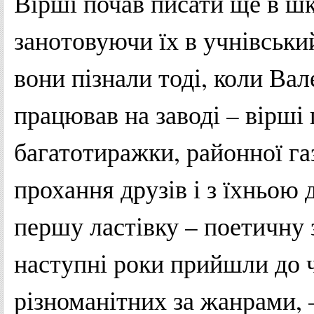
Вірші
почав
писати
ще
в
шк
занотовуючи
їх
в
учнівськи
вони
пізнали
тоді
,
коли
Вал
працював
на
заводі
–
вірші
багатотиражки
,
районної
га
прохання
друзів
і з
їхньою
першу
ластівку
–
поетичну
наступні
роки
прийшли
до
різноманітних
за
жанрами
, 