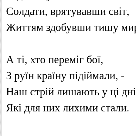
Солдати
,
врятувавши
світ
,
Життям
здобувши
тишу
ми
А
ті
, хто
переміг
бої,
З
руїн
країну
підіймали
, -
Наш
стрій
лишають
у
ці
дні
Які для них
лихими
стали
.