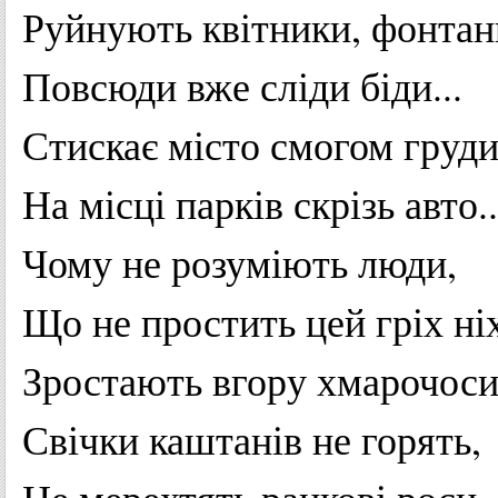
Руйнують
квітники
,
фонтан
Повсюди
вже
сліди
біди
...
Стискає
місто
смогом
груд
На
місці
парків
скрізь
авто
..
Чому
не
розуміють
люди
,
Що
не
простить
цей
гріх
ні
Зростають
вгору
хмарочос
Свічки
каштанів
не
горять
,