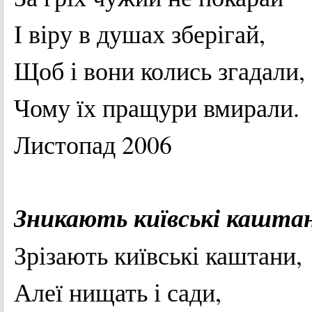
І
віру
в
душах
зберігай
,
Щоб і
вони
колись
згадали
,
Чому
їх
пращури
вмирали
.
Листопад
2006
Зникають
київські
кашта
Зрізають
київські
каштани
,
Алеї
нищать
і
сади
,