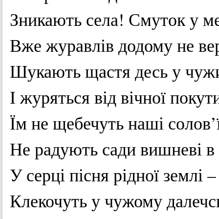
Зникають
села
!
Смуток
у
м
Вже
журавлів
додому
не
ве
Шукають
щастя
десь
у
чуж
І
журяться
від
вічної
покут
Їм
не
щебечуть
наші
солов’
Не
радують
сади
вишневі
в
У
серці
пісня
рідної
землі
–
Клекочуть
у
чужому
далечс