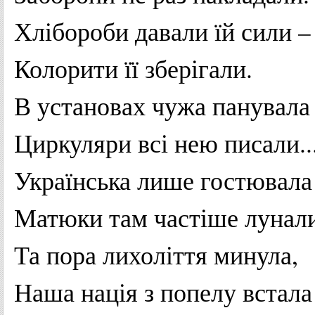
Хлібороби
давали
їй
сили
–
Колорити
її
зберігали
.
В
установах
чужа
панувала
Циркуляри
всі нею
писали
..
Українська
лише
гостювала
Матюки
там
частіше
лунал
Та
пора
лихоліття
минула
,
Наша
нація
з
попелу
встала