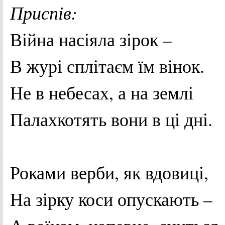
Приспів
:
Війна
насіяла
зірок
–
В
журі
сплітаєм
їм
вінок
.
Не
в
небесах
, а
на
землі
Палахкотять
вони
в
ці
дні.
Роками
верби
,
як
вдовиці
,
На
зірку
коси
опускають
–