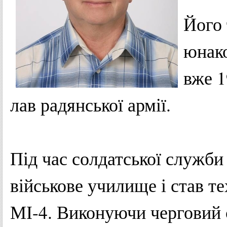
Його
юнак
вже 
лав
радянської
армії
.
Під час
солдатської
служби
військове
училище
і
став
те
МІ-4
.
Виконуючи
черговий