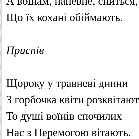
А
воїнам
,
напевне
,
сниться
,
Що
їх
кохані
обіймають
.
Приспів
Щороку
у
травневі
днини
З
горбочка
квіти
розквітают
То
душі
воїнів
спочилих
Нас з
Перемогою
вітають
.