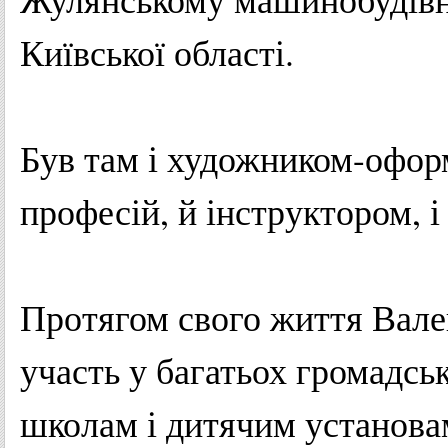
Київської
області
.
Був там і
художником-офо
професій
, й
інструктором
, 
Протягом
свого
життя
Вале
участь
у
багатьох
громадсь
школам
і
дитячим
установа