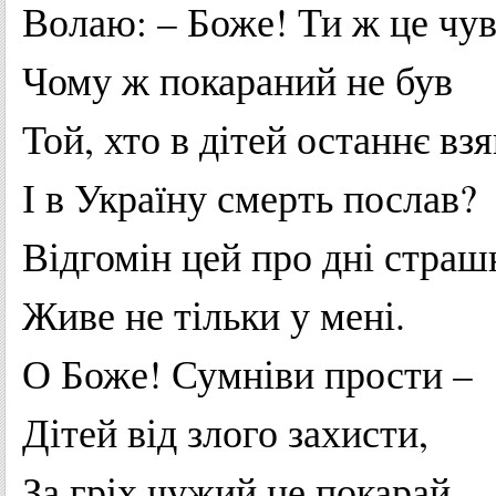
Волаю
: –
Боже
!
Ти
ж
це
чув
Чому
ж
покараний
не
був
Той, хто в
дітей
останнє
взя
І в
Україну
смерть
послав
?
Відгомін
цей про дні
страш
Живе
не
тільки
у
мені
.
О
Боже
!
Сумніви
прости
–
Дітей
від
злого
захисти
,
За
гріх
чужий
не
покарай