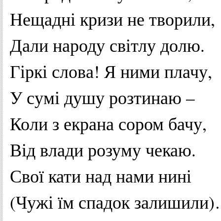
Нещадні
кризи
не
творили
,
Дали
народу
світлу
долю
.
Гіркі
слова
! Я
ними
плачу
,
У
сумі
душу
розтинаю
–
Коли
з
екрана
сором
бачу
,
Від
влади
розуму
чекаю
.
Свої
кати
над
нами
нині
(
Чужі
їм
спадок
залишили
)