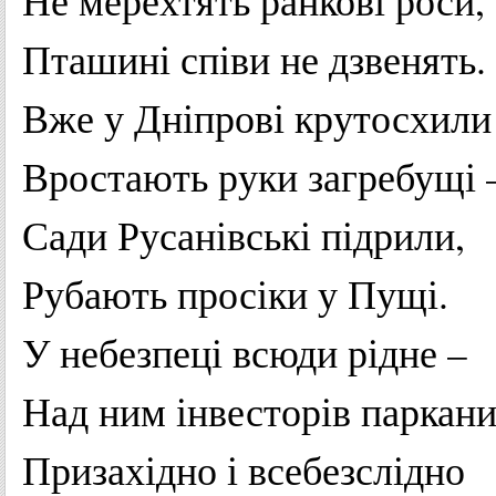
Не
мерехтять
ранкові
роси
,
Пташині
співи
не
дзвенять
.
Вже у
Дніпрові
крутосхили
Вростають
руки
загребущі
Сади
Русанівські
підрили
,
Рубають
просіки
у
Пущі
.
У
небезпеці
всюди
рідне
–
Над ним
інвесторів
паркан
Призахідно
і
всебезслідно