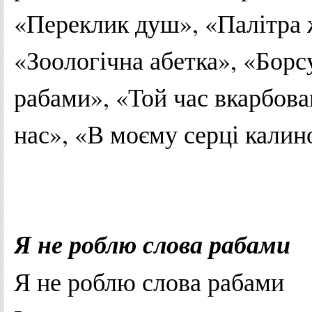
«
Переклик
душ», «
Палітра
«
Зоологічна
абетка
», «
Борс
рабами
», «Той час
вкарбов
нас», «В
моєму
серці
калин
Я
не
роблю
слова
рабами
Я
не
роблю
слова
рабами