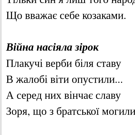
Що
вважає
себе
козаками
.
Війна
насіяла
зірок
Плакучі
верби
біля
ставу
В
жалобі
віти
опустили
...
А
серед
них
вінчає
славу
Зоря
,
що
з
братської
могил