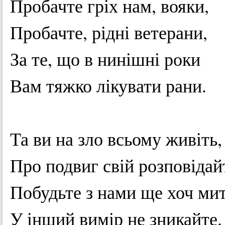
Пробачте
гріх
нам,
вояки
,
Пробачте
,
рідні
ветерани
,
За
те
,
що
в
нинішні
роки
Вам
тяжко
лікувати
рани
.
Та
ви
на
зло
всьому
живіть
,
Про
подвиг
свій
розповідай
Побудьте
з
нами
ще
хоч
ми
У
інший
вимір
не
зникайте
.