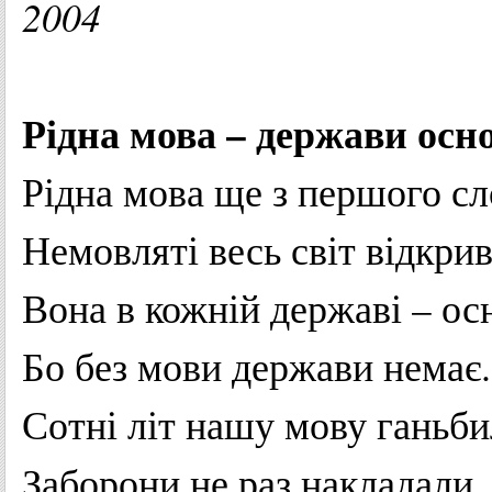
2004
Рідна
мова
–
держави
осн
Рідна
мова
ще
з
першого
сл
Немовляті
весь
світ
відкрив
Вона
в
кожній
державі
–
ос
Бо
без
мови
держави
немає
.
Сотні
літ
нашу
мову
ганьби
Заборони
не
раз
накладали
.