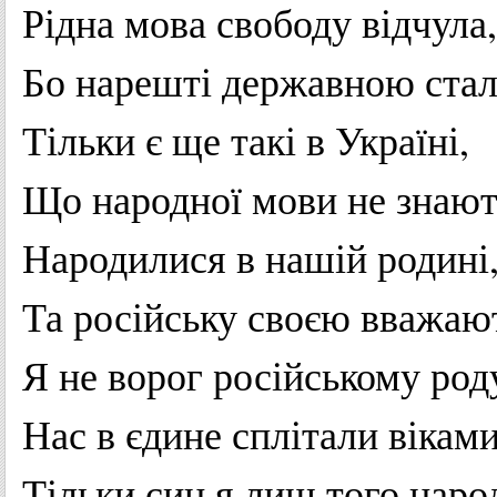
Рідна
мова
свободу
відчула
,
Бо
нарешті
державною
ста
Тільки
є
ще
такі
в
Україні
,
Що
народної
мови
не
знают
Народилися
в
нашій
родині
Та
російську
своєю
вважаю
Я
не
ворог
російському
род
Нас в
єдине
сплітали
вікам
Тільки
син я лиш
того
наро