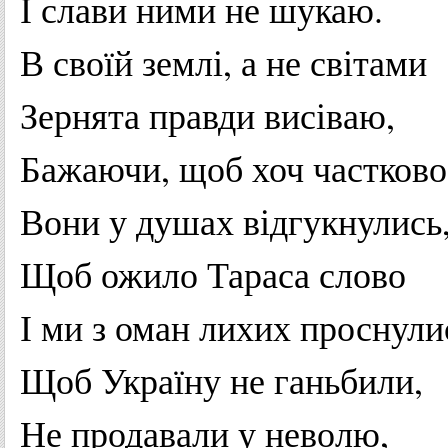
І
слави
ними
не
шукаю
.
В
своїй
землі
, а
не
світами
Зернята
правди
висіваю
,
Бажаючи
, щоб хоч
частково
Вони
у
душах
відгукнулись
Щоб
ожило
Тараса
слово
І
ми
з
оман
лихих
проснули
Щоб
Україну
не
ганьбили
,
Не
продавали
у
неволю
,