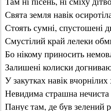
Там
ні
пісень
,
ні
сміху
дітв
Свята
земля
навік
осиротіл
Стоять
сумні
,
спустошені
д
Смустілий
край
лелеки
обм
Бо
нікому
приносить
немов
Залишені
колиски
догнива
У
закутках
навік
вчорнілих
Невидима
страшна
нечиста
Панує
там,
де
був
зелений
р