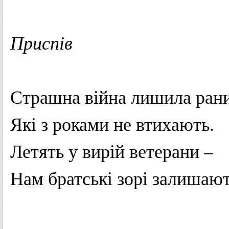
Приспів
Страшна
війна
лишила
ран
Які з
роками
не
втихають
.
Летять
у
вирій
ветерани
–
Нам
братські
зорі
залишаю