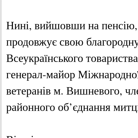
Нині
,
вийшовши
на
пенсію
продовжує
свою
благородн
Всеукраїнського
товариства
генерал-майор
Міжнародно
ветеранів
м.
Вишневого
,
чл
районного
об’єднання
митц