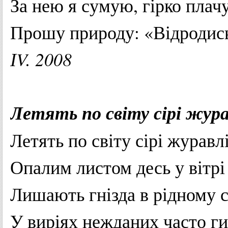
За
нею я
сумую
,
гірко
плач
Прошу
природу
: «
Відродис
ІV
. 2008
Летять
по
світу
сірі
жура
Летять
по
світу
сірі
журавл
Опалим
листом
десь
у
вітрі
Лишають
гнізда
в
рідному
с
У
виріях
нежданих
часто
г