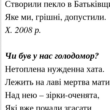
Створили
пекло
в
Батьківщ
Яке
ми
,
грішні
,
допустили
.
Х. 2008 р.
Чи
був у нас
голодомор
?
Нетоплена
нужденна
хата
.
Лежить
на
лаві
мертва
мати
Над нею –
зірки-оченята
,
Які вже
почали
згасати…