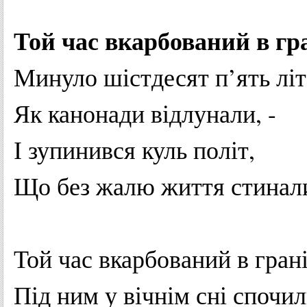
Той час
вкарбований
в
гр
Минуло
шістдесят
п’ять
літ
Як
канонади
відлунали
, -
І
зупинився
куль
політ
,
Що
без
жалю
життя
стинал
Той час
вкарбований
в
гран
Під ним у
вічнім
сні
спочил