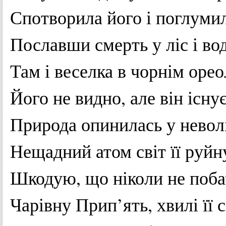
Спотворила
його
і
поглуми
Пославши
смерть
у ліс і
во
Там і
веселка
в
чорнім
орео
Його
не
видно
, але він
існу
Природа
опинилась
у
невол
Нещадний
атом
світ
її
руйн
Шкодую
,
що
ніколи
не
поба
Чарівну
Прип’ять
,
хвилі
її