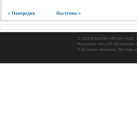
< Попередня
Наступна >
© 2026 ВИШНЕВА МІСЬКА РАДА. Cтв
Розробник сайту КП «ІА Інформ» з
© Всі права захищено. При будь-я