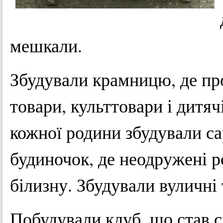
мешкали.
Збудували крамницю, де про
товари, культтовари і дитяч
кожної родини збудували са
будиночок, де неодружені р
білизну. Збудували вуличні 
Побудували клуб, що став 