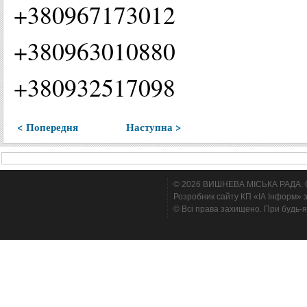
+380967173012
+380963010880
+380932517098
< Попередня
Наступна >
© 2026 ВИШНЕВА МІСЬКА РАДА. Cтв
Розробник сайту КП «ІА Інформ» з
© Всі права захищено. При будь-я