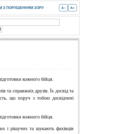
 З ПОРУШЕННЯМ ЗОРУ
A−
A+
підготовки кожного бійця.
в та справжніх друзів. Їх досвід та
ість, що поруч з тобою досвідчені
підготовки кожного бійця.
их і рішучих та шукають фахівців