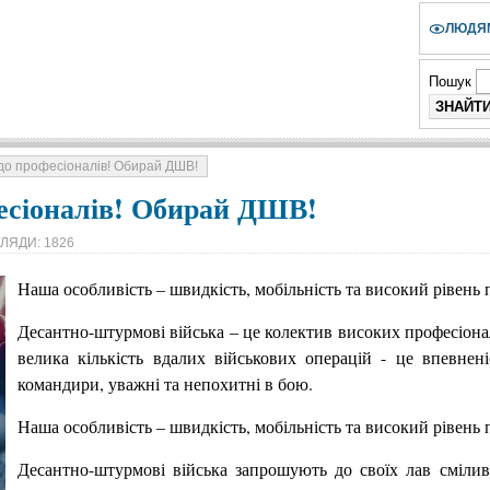
ЛЮДЯМ
Пошук
до професіоналів! Обирай ДШВ!
есіоналів! Обирай ДШВ!
ЛЯДИ: 1826
Наша особливість – швидкість, мобільність та високий рівень 
Десантно-штурмові війська – це колектив високих професіоналі
велика кількість вдалих військових операцій - це впевнен
командири, уважні та непохитні в бою.
Наша особливість – швидкість, мобільність та високий рівень 
Десантно-штурмові війська запрошують до своїх лав смілив