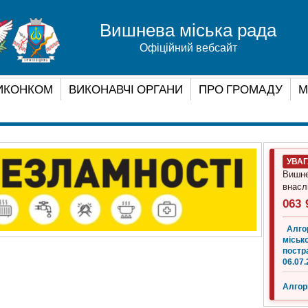
Вишнева міська рада
Офіційний вебсайт
ИКОНКОМ
ВИКОНАВЧІ ОРГАНИ
ПРО ГРОМАДУ
М
УВА
Вишне
внасл
063 
Алго
місько
постр
06.07.
Алгор