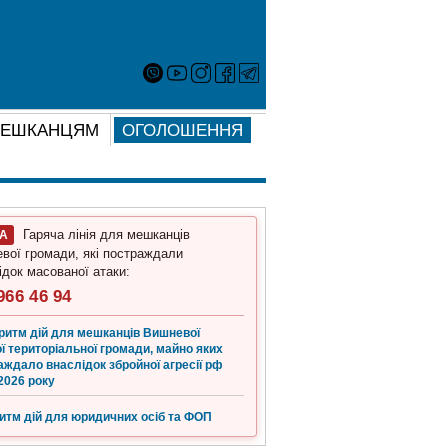
ЕШКАНЦЯМ
ОГОЛОШЕННЯ
Гаряча лінія для мешканців
ГА
вої громади, які постраждали
ідок масованої атаки:
966 46 94
ритм дій для мешканців Вишневої
ї територіальної громади, майно яких
аждало внаслідок збройної агресії рф
2026 року
итм дій для юридичних осіб та ФОП