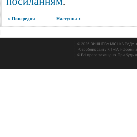
посиланням
.
< Попередня
Наступна >
© 2026 ВИШНЕВА МІСЬКА РАДА. Cтв
Розробник сайту КП «ІА Інформ» з
© Всі права захищено. При будь-я