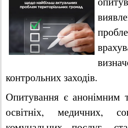
опитув
виявле
пробле
врахув
визнач
контрольних заходів.
Опитування є анонімним т
освітніх, медичних, со
комунальних послуг, ста