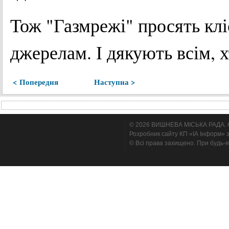
Тож "Газмрежі" просять клі
джерелам. І дякують всім, х
< Попередня
Наступна >
© 2026 ВИШНЕВА МІСЬКА РАДА. Cтв
Розробник сайту КП «ІА Інформ» з
© Всі права захищено. При будь-я