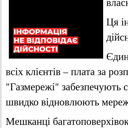
власн
Ця і
дійсн
Єдин
всіх клієнтів – плата за роз
"Газмережі" забезпечують с
швидко відновлюють мережі
Мешканці багатоповерхівок