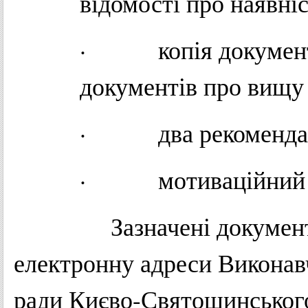
відомості про наявніс
· копія документа,
документів про вищу 
· два рекомендацій
· мотиваційний ли
Зазначені документи н
електронну адреси Виконав
ради Києво-Святошинського