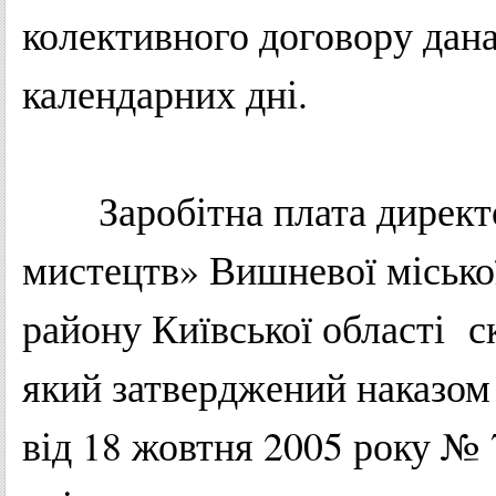
колективного
договору
дан
календарних
дні.
Заробітна
плата
директ
мистецтв
»
Вишневої
місько
району
Київської
області
с
який
затверджений
наказом
від 18
жовтня
2005
року
№ 