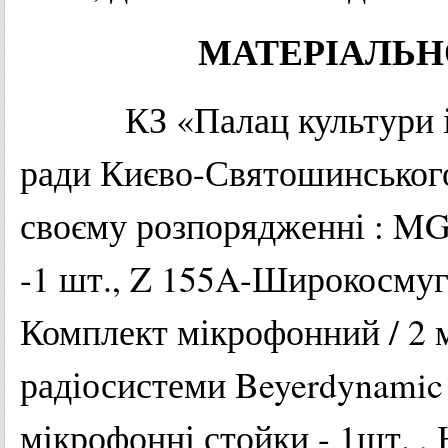
МАТЕРІАЛЬН
КЗ
«
Палац
культури
ради
Києво-Святошинськог
своєму
розпорядженні
: MG
-1 шт., Z 155A-Широкосмуг
Комплект мікрофонний / 2 
радіосистеми Beyerdynamic
мікрофонні стойки - 1шт. , 