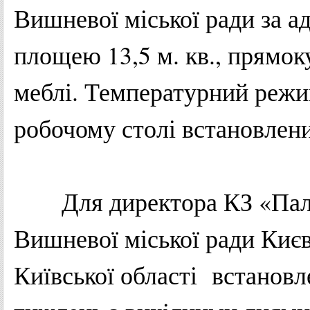
Вишневої
міської
ради
за
а
площею
13,5 м.
кв
.,
прямок
меблі
.
Температурний
реж
робочому
столі
встановлен
Для
директора
КЗ
«
Па
Вишневої
міської
ради
Киє
Київської
області
встановл