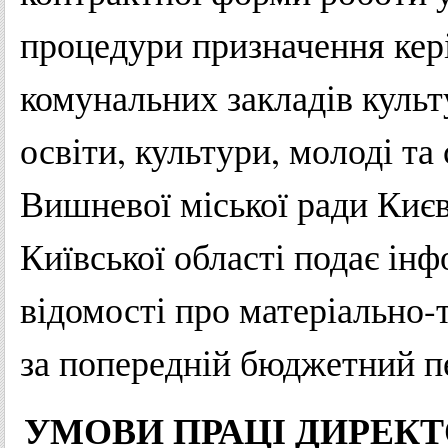
процедури
призначення
кер
комунальних
закладів
культ
освіти
,
культури
,
молоді
та
Вишневої
міської
ради
Киє
Київської
області
подає
інф
відомості
про
матеріально-
за
попередній
бюджетний
п
УМОВИ
ПРАЦІ
ДИРЕКТ