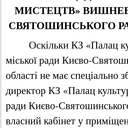
МИСТЕЦТВ
»
ВИШНЕВ
СВЯТОШИНСЬКОГО
Р
Оскільки
КЗ
«
Палац
к
міської
ради
Києво-Святош
області
не
має
спеціально
з
директор
КЗ
«
Палац
культу
ради
Києво-Святошинськог
власний
кабінет
у
приміщен