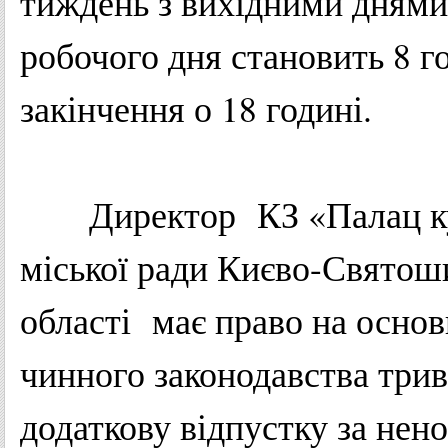
тиждень
з
вихідними
днями
робочого
дня
становить
8 г
закінчення
о 18
годині
.
Директор
КЗ
«
Палац
к
міської
ради
Києво-Святош
області
має
право
на
основ
чинного
законодавства
трив
додаткову
відпустку
за
нен