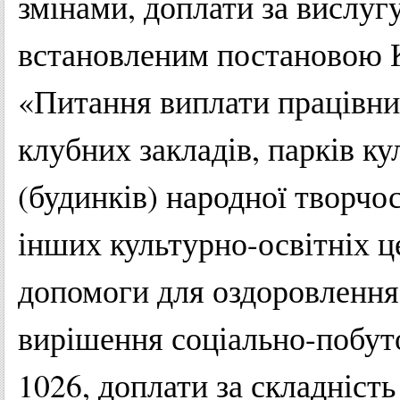
змінами
,
доплати
за
вислуг
встановленим
постановою
«
Питання
виплати
працівн
клубних
закладів
,
парків
ку
(
будинків
)
народної
творчос
інших
культурно-освітніх
ц
допомоги
для
оздоровлення
вирішення
соціально-побут
1026,
доплати
за
складність