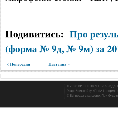
Подивитись
:
Про
резул
(
форма
№
9д
, №
9м
)
за
20
< Попередня
Наступна >
© 2026 ВИШНЕВА МІСЬКА РАДА. Cтв
Розробник сайту КП «ІА Інформ» з
© Всі права захищено. При будь-я