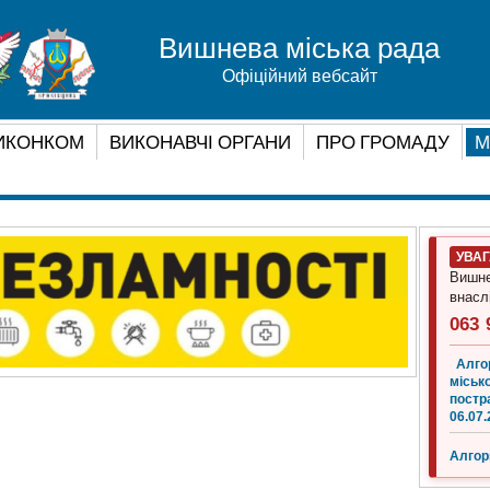
Вишнева міська рада
Офіційний вебсайт
ИКОНКОМ
ВИКОНАВЧІ ОРГАНИ
ПРО ГРОМАДУ
М
УВА
Вишне
внасл
063 
Алго
місько
постр
06.07.
Алгор