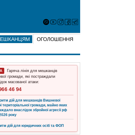
ЕШКАНЦЯМ
ОГОЛОШЕННЯ
Гаряча лінія для мешканців
ГА
вої громади, які постраждали
ідок масованої атаки:
966 46 94
ритм дій для мешканців Вишневої
ї територіальної громади, майно яких
аждало внаслідок збройної агресії рф
2026 року
итм дій для юридичних осіб та ФОП