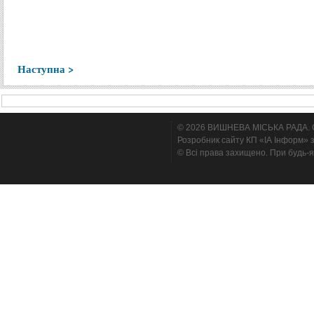
Наступна >
© 2026 ВИШНЕВА МІСЬКА РАДА. Cтв
Розробник сайту КП «ІА Інформ» з
© Всі права захищено. При будь-я