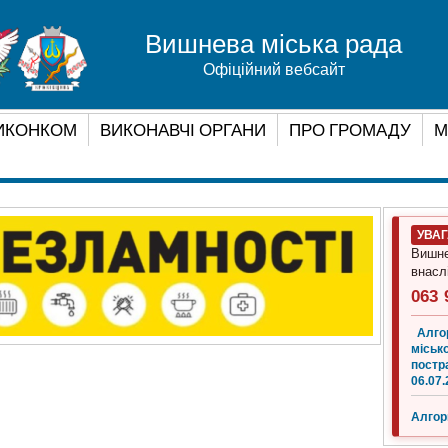
Вишнева міська рада
Офіційний вебсайт
ИКОНКОМ
ВИКОНАВЧІ ОРГАНИ
ПРО ГРОМАДУ
М
УВА
Вишне
внасл
063 
Алго
місько
постр
06.07.
Алгор