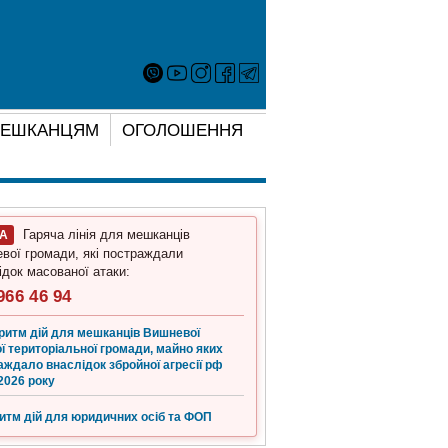
ЕШКАНЦЯМ
ОГОЛОШЕННЯ
Гаряча лінія для мешканців
ГА
вої громади, які постраждали
ідок масованої атаки:
966 46 94
ритм дій для мешканців Вишневої
ї територіальної громади, майно яких
аждало внаслідок збройної агресії рф
2026 року
итм дій для юридичних осіб та ФОП