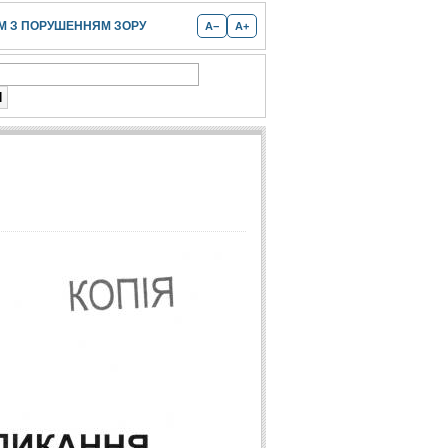
 З ПОРУШЕННЯМ ЗОРУ
A−
A+