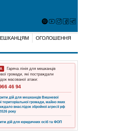
ЕШКАНЦЯМ
ОГОЛОШЕННЯ
Гаряча лінія для мешканців
ГА
вої громади, які постраждали
ідок масованої атаки:
966 46 94
ритм дій для мешканців Вишневої
ї територіальної громади, майно яких
аждало внаслідок збройної агресії рф
2026 року
итм дій для юридичних осіб та ФОП