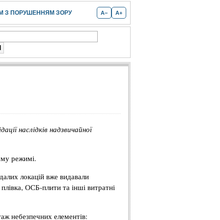
 З ПОРУШЕННЯМ ЗОРУ
A−
A+
дації наслідків надзвичайної
ому режимі.
далих локацій вже видавали
плівка, ОСБ-плити та інші витратні
аж небезпечних елементів: