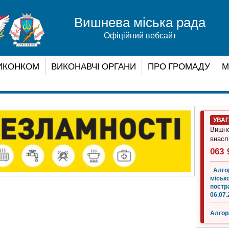
Вишнева міська рада
Офіційний вебсайт
ИКОНКОМ
ВИКОНАВЧІ ОРГАНИ
ПРО ГРОМАДУ
М
УВА
Вишне
внасл
063 
Алго
місько
постр
06.07.
Алгор