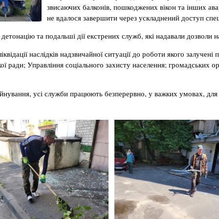
звисаючих балконів, пошкоджених вікон та інших ава
не вдалося завершити через ускладнений доступ спец
 детонацію та подальші дії екстрених служб, які надавали дозволи н
іквідації наслідків надзвичайної ситуації до роботи якого залучені 
ої ради; Управління соціального захисту населення; громадських ор
уйнування, усі служби працюють безперервно, у важких умовах, дл