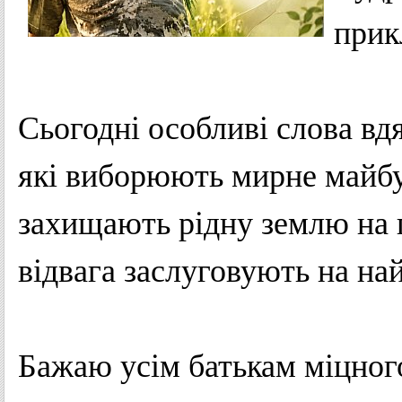
прик
Сьогодні особливі слова вд
які виборюють мирне майбут
захищають рідну землю на 
відвага заслуговують на на
Бажаю усім батькам міцного