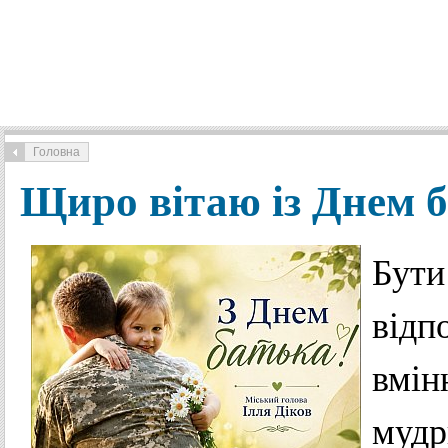
Головна
Щиро вітаю із Днем б
Бути
відп
вмін
мудр