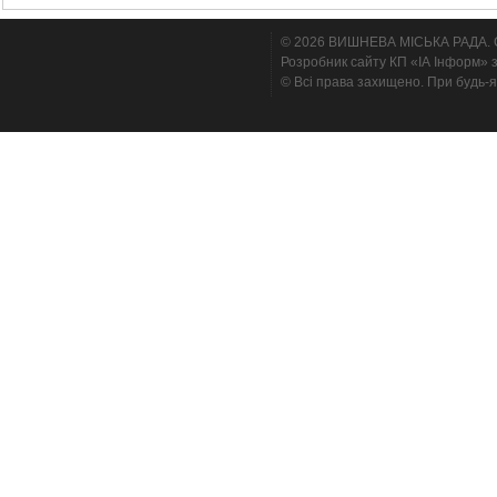
© 2026 ВИШНЕВА МІСЬКА РАДА. Cтв
Розробник сайту КП «ІА Інформ» з
© Всі права захищено. При будь-я