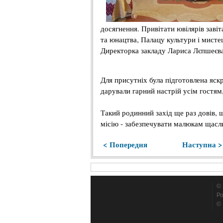
досягнення. Привітати ювілярів завіт
та юнацтва, Палацу культури і мистец
Директорка закладу Лариса Лєпшеєва п
Для присутніх була підготовлена яскр
дарували гарний настрій усім гостям
Такий родинний захід ще раз довів,
місію - забезпечувати малюкам щасли
< Попередня
Наступна >
© 
Ро
© 