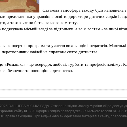
Святкова атмосфера заходу була наповнена те
али представники управління освіти, директори дитячих садків і ліц
тв, а також члени батьківського комітету.
одякувала міській владі за підтримку, а всім гостям - за щирі вітан
ава концертна програма за участю вихованців і педагогів. Маленькі
, перетворивши ювілей на справжнє свято дитинства.
 що «Ромашка» - це осередок любові, турботи та професіоналізму. 
ве, безпечне та повноцінне дитинство.
2026 ВИШНЕВА МІСЬКА РАДА. Cтворено згідно Закону України «Про доступ до
зробник сайту КП «ІА Інформ» згідно розпорядження міського голови №3/03-19
Всі права захищено. При будь-якому використанні матеріалів сайту, гіперссил