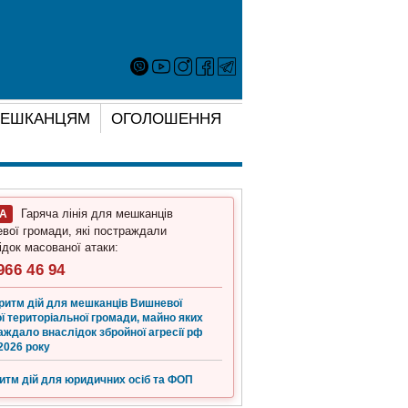
ЕШКАНЦЯМ
ОГОЛОШЕННЯ
Гаряча лінія для мешканців
ГА
вої громади, які постраждали
ідок масованої атаки:
966 46 94
ритм дій для мешканців Вишневої
ї територіальної громади, майно яких
аждало внаслідок збройної агресії рф
2026 року
итм дій для юридичних осіб та ФОП