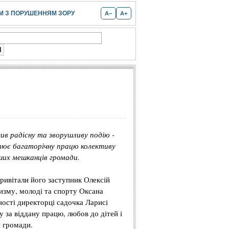
 З ПОРУШЕННЯМ ЗОРУ
A−
A+
ив радісну та зворушливу подію -
слює багаторічну працю колективу
ших мешканців громади.
 привітали його заступник Олексій
ризму, молоді та спорту Оксана
ності директорці садочка Ларисі
 за віддану працю, любов до дітей і
и громади.