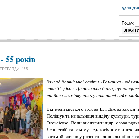
ЛЮДЯМ
Пошук
 55 років
ЕРЕГЛЯДИ: 455
Заклад дошкільної освіти «Ромашка» відзнач
своє 55-річчя. Це визначна дата, що підкре
та його незмінну роль у вихованні наймолод
Від імені міського голови Іллі Дікова заклад
Поліщук та начальниця відділу культури, ту
Олексієнко. Вони висловили щирі слова вдяч
Лєпшеєвій та всьому педагогічному колективу
вагомий внесок у розвиток дошкільної освіт