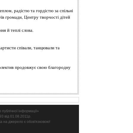
плом, радістю та гордістю за спільні
еїв громади, Центру творчості дітей
ня й теплі слова.
 артисти співали, танцювали та
Колектив продовжує свою благородну
 публічної інформації»
3 від 01.08.2011р.
ка на джерело є обов'язковою!