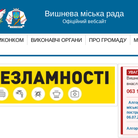
Вишнева міська рада
Офіційний вебсайт
ИКОНКОМ
ВИКОНАВЧІ ОРГАНИ
ПРО ГРОМАДУ
М
УВА
Вишне
внасл
063 
Алго
місько
постр
06.07.
Алгор