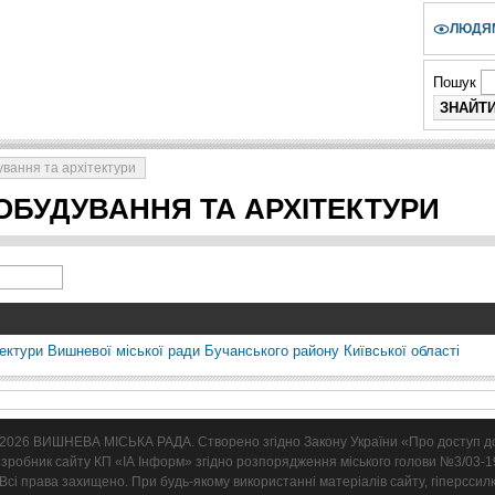
ЛЮДЯМ
Пошук
ування та архітектури
ОБУДУВАННЯ ТА АРХІТЕКТУРИ
ектури Вишневої міської ради Бучанського району Київської області
2026 ВИШНЕВА МІСЬКА РАДА. Cтворено згідно Закону України «Про доступ до
зробник сайту КП «ІА Інформ» згідно розпорядження міського голови №3/03-19
Всі права захищено. При будь-якому використанні матеріалів сайту, гіперссил