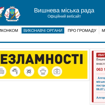
Вишнева міська рада
Офіційний вебсайт
ИКОНКОМ
ВИКОНАВЧІ ОРГАНИ
ПРО ГРОМАДУ
М
УВА
Вишне
внасл
063 
Алго
місько
постр
06.07.
Алгор