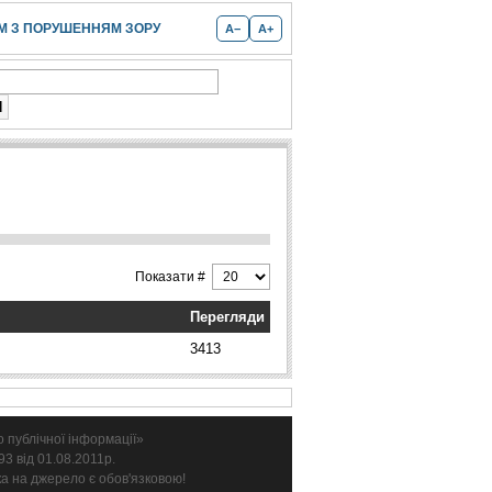
 З ПОРУШЕННЯМ ЗОРУ
A−
A+
Показати #
Перегляди
3413
 публічної інформації»
3 від 01.08.2011р.
ка на джерело є обов'язковою!