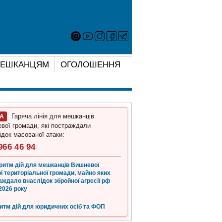
ЕШКАНЦЯМ
ОГОЛОШЕННЯ
Гаряча лінія для мешканців
ГА
вої громади, які постраждали
ідок масованої атаки:
966 46 94
ритм дій для мешканців Вишневої
ї територіальної громади, майно яких
аждало внаслідок збройної агресії рф
2026 року
итм дій для юридичних осіб та ФОП