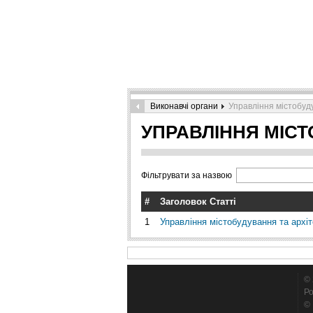
Виконавчі органи
Управління містобуд
УПРАВЛІННЯ МІСТ
Фільтрувати за назвою
#
Заголовок Статті
1
Управління містобудування та архіт
© 
Ро
© 