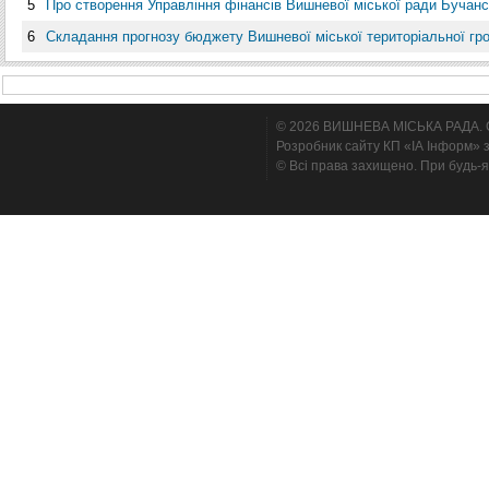
5
Про створення Управління фінансів Вишневої міської ради Бучанс
6
Складання прогнозу бюджету Вишневої міської територіальної гр
© 2026 ВИШНЕВА МІСЬКА РАДА. Cтв
Розробник сайту КП «ІА Інформ» з
© Всі права захищено. При будь-я