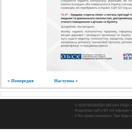
< Попередня
Наступна >
© 2026 ВИШНЕВА МІСЬКА РАДА. Cтв
Розробник сайту КП «ІА Інформ» з
© Всі права захищено. При будь-я