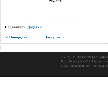
Подивитись:
Додатки
< Попередня
Наступна >
© 2026 ВИШНЕВА МІСЬКА РАДА. Cтв
Розробник сайту КП «ІА Інформ» з
© Всі права захищено. При будь-я