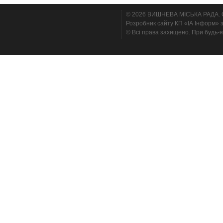
© 2026 ВИШНЕВА МІСЬКА РАДА. Cтв
Розробник сайту КП «ІА Інформ» з
© Всі права захищено. При будь-я