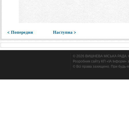
< Попередня
Наступна >
© 2026 ВИШНЕВА МІСЬКА РАДА. Cтв
Розробник сайту КП «ІА Інформ» з
© Всі права захищено. При будь-я