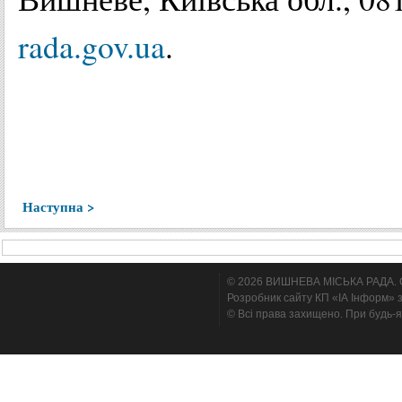
rada.gov.ua
.
Наступна >
© 2026 ВИШНЕВА МІСЬКА РАДА. Cтв
Розробник сайту КП «ІА Інформ» з
© Всі права захищено. При будь-я