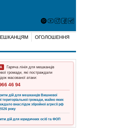
ЕШКАНЦЯМ
ОГОЛОШЕННЯ
Гаряча лінія для мешканців
ГА
вої громади, які постраждали
ідок масованої атаки:
966 46 94
ритм дій для мешканців Вишневої
ї територіальної громади, майно яких
аждало внаслідок збройної агресії рф
2026 року
итм дій для юридичних осіб та ФОП