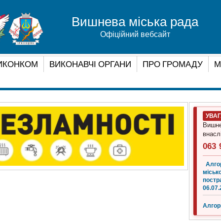
Вишнева міська рада
Офіційний вебсайт
ИКОНКОМ
ВИКОНАВЧІ ОРГАНИ
ПРО ГРОМАДУ
М
УВА
Вишне
внасл
063 
Алго
місько
постр
06.07.
Алгор