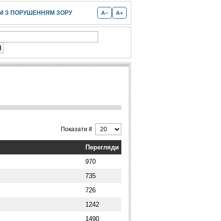
 З ПОРУШЕННЯМ ЗОРУ
A−
A+
Показати #
Перегляди
970
735
726
1242
1490