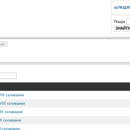
ЛЮДЯМ
Пошук
ади
VIІI скликання
VIІI скликання
IІI скликання
ІI скликання
I скликання