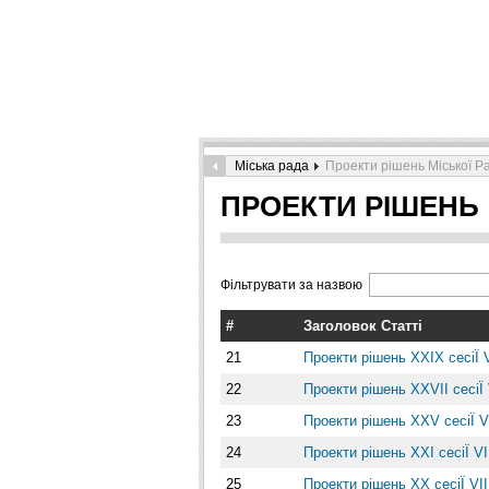
Міська рада
Проекти рішень Міської Р
ПРОЕКТИ РІШЕНЬ
Фільтрувати за назвою
#
Заголовок Статті
21
Проекти рішень ХXІХ сесіЇ 
22
Проекти рішень ХXVІІ сесіЇ 
23
Проекти рішень ХXV сесіЇ V
24
Проекти рішень ХXІ сесіЇ VI
25
Проекти рішень ХX сесіЇ VIІ