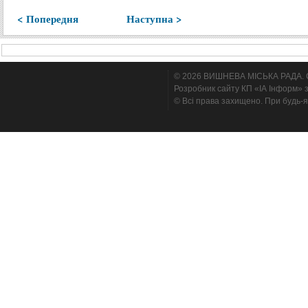
< Попередня
Наступна >
© 2026 ВИШНЕВА МІСЬКА РАДА. Cтв
Розробник сайту КП «ІА Інформ» з
© Всі права захищено. При будь-я