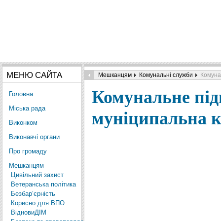
МЕНЮ САЙТА
Мешканцям
Комунальні служби
Комуна
Комунальне пі
Головна
Міська рада
муніципальна 
Виконком
Виконавчі органи
Про громаду
Мешканцям
Цивільний захист
Ветеранська політика
Безбар’єрність
Корисно для ВПО
ВідновиДІМ