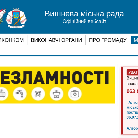
Вишнева міська рада
Офіційний вебсайт
ИКОНКОМ
ВИКОНАВЧІ ОРГАНИ
ПРО ГРОМАДУ
М
УВА
Вишне
внасл
063 
Алго
місько
постр
06.07.
Алгор