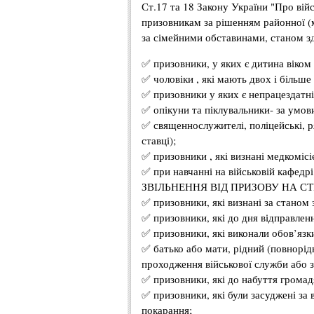
Ст.17 та 18 Закону України "Про війс
призовникам за рішенням районної (мі
за сімейними обставинами, станом зд
✅ призовники, у яких є дитина віком 
✅ чоловіки , які мають двох і більше
✅ призовники у яких є непрацездатні
✅ опікуни та піклувальники- за умов
✅ священнослужителі, поліцейські, ря
ставці);
✅ призовники , які визнані медкоміс
✅ при навчанні на військовій кафедрі
ЗВІЛЬНЕННЯ ВІД ПРИЗОВУ НА С
✅ призовники, які визнані за станом
✅ призовники, які до дня відправленн
✅ призовники, які виконали обов’язк
✅ батько або мати, рідний (повнорід
проходження військової служби або з
✅ призовники, які до набуття грома
✅ призовники, які були засуджені за 
покарання;