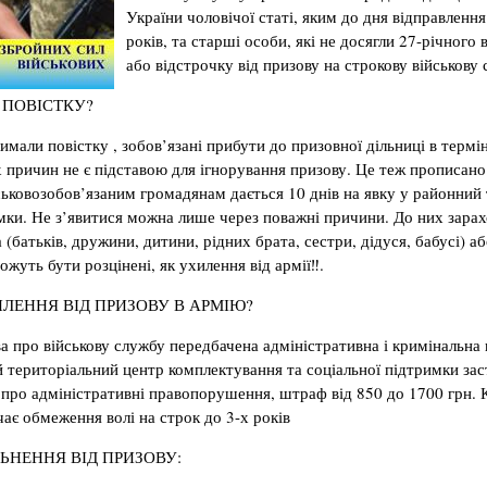
України чоловічої статі, яким до дня відправлення
років, та старші особи, які не досягли 27-річного 
або відстрочку від призову на строкову військову 
 ПОВІСТКУ?
римали повістку , зобов’язані прибути до призовної дільниці в термін
 причин не є підставою для ігнорування призову. Це теж прописано 
ськовозобов’язаним громадянам дається 10 днів на явку у районний
мки. Не з’явитися можна лише через поважні причини. До них зарах
(батьків, дружини, дитини, рідних брата, сестри, дідуся, бабусі) 
уть бути розцінені, як ухилення від армії‼️.
ИЛЕННЯ ВІД ПРИЗОВУ В АРМІЮ?
 про військову службу передбачена адміністративна і кримінальна в
 територіальний центр комплектування та соціальної підтримки зас
 про адміністративні правопорушення, штраф від 850 до 1700 грн. 
чає обмеження волі на строк до 3-х років
ЛЬНЕННЯ ВІД ПРИЗОВУ: