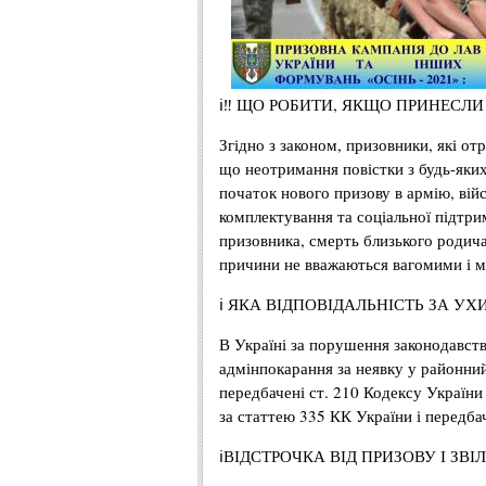
ℹ‼ ЩО РОБИТИ, ЯКЩО ПРИНЕСЛИ
Згідно з законом, призовники, які от
що неотримання повістки з будь-яких
початок нового призову в армію, вій
комплектування та соціальної підтри
призовника, смерть близького родича 
причини не вважаються вагомими і мож
ℹ ЯКА ВІДПОВІДАЛЬНІСТЬ ЗА УХ
В Україні за порушення законодавства
адмінпокарання за неявку у районний
передбачені ст. 210 Кодексу України
за статтею 335 КК України і передба
ℹВІДСТРОЧКА ВІД ПРИЗОВУ І ЗВІ