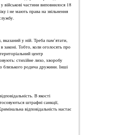
 у військові частини виповнилося 18
віку і не мають права на звільнення
службу.
, вказаний у ній. Треба пам’ятати,
в законі. Тобто, коли оголосять про
 територіальний центр
овують: стихійне лихо, хворобу
або близького родича дружини. Інші
ідповідальність. В якості
тосовуються штрафні санкції,
Кримінальна відповідальність настає