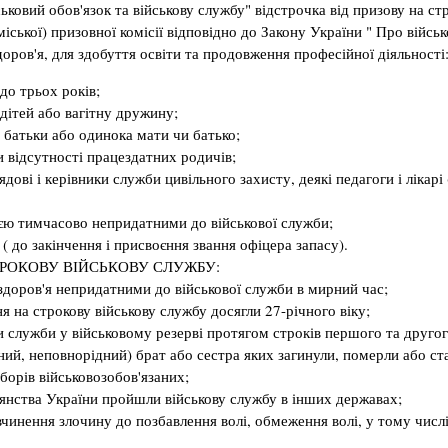
ьковий обов'язок та військову службу" відстрочка від призову на ст
ської) призовної комісії відповідно до Закону України " Про військ
оров'я, для здобуття освіти та продовження професійної діяльності
до трьох років;
 дітей або вагітну дружину;
 батьки або одинока мати чи батько;
и відсутності працездатних родичів;
дові і керівники служби цивільного захисту, деякі педагоги і лікар
ією тимчасово непридатними до військової служби;
 ( до закінчення і присвоєння звання офіцера запасу).
ТРОКОВУ ВІЙСЬКОВУ СЛУЖБУ:
 здоров'я непридатними до військової служби в мирний час;
я на строкову військову службу досягли 27-річного віку;
и служби у військовому резерві протягом строків першого та другог
ний, неповнорідний) брат або сестра яких загинули, померли або ста
борів військовозобов'язаних;
дянства України пройшли військову службу в інших державах;
вчинення злочину до позбавлення волі, обмеження волі, у тому числі