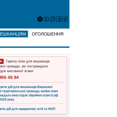
ЕШКАНЦЯМ
ОГОЛОШЕННЯ
Гаряча лінія для мешканців
ГА
вої громади, які постраждали
ідок масованої атаки:
966 46 94
ритм дій для мешканців Вишневої
ї територіальної громади, майно яких
аждало внаслідок збройної агресії рф
2026 року
итм дій для юридичних осіб та ФОП