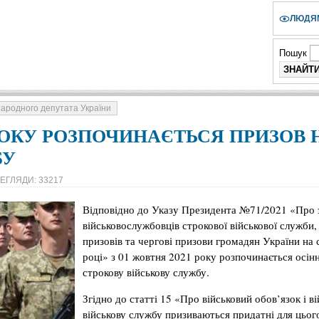
ЛЮДЯМ
Пошук
ародного депутата України
 РОКУ РОЗПОЧИНАЄТЬСЯ ПРИЗОВ 
БУ
ЕГЛЯДИ: 33217
Відповідно до Указу Президента №71/2021 «Про з
військовослужбовців строкової військової служби
призовів та чергові призови громадян України на 
році» з 01 жовтня 2021 року розпочинається осін
строкову військову службу.
Згідно до статті 15 «Про військовий обов’язок і в
військову службу призиваються придатні для цьог