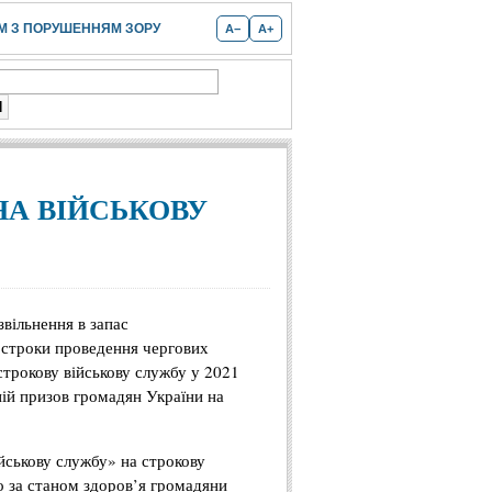
 З ПОРУШЕННЯМ ЗОРУ
A−
A+
НА ВІЙСЬКОВУ
вільнення в запас
, строки проведення чергових
строкову військову службу у 2021
ній призов громадян України на
ійськову службу» на строкову
о за станом здоров’я громадяни