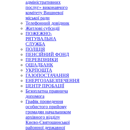
адміністративних
послуг» виконавчого
комітету Вишневої
міської ради
Телефонний довідник
Житлові субсидії
ПОЖЕЖНО-
РЯТУВАЛЬНА
СЛУЖБА
ПОЛІЦІЯ
ПЕНСІЙНИЙ ФОНД
ПЕРЕВІЗНИКИ
ОЩАДБАНК
УКРПОШТА
ГАЗОПОСТАЧАННЯ
ЕНЕРГОЗАБЕЗПЕЧЕННЯ
ЦЕНТР ПРОБАЦІЇ
Безоплатна правнича
допомога
Графік проведення
особистого прийому
громадян начальником
архівного відділу
Києво-Святошинської
районної державної