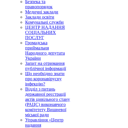
Безпека та
правопорядок
Медичні заклади
Заклади освіти
Комунальні служби
ЦЕНТР НАДАННЯ
СОЦІАЛЬНИХ
ПОСЛУГ
Громадська
приймальня
Народного депутата
України
Запит на отримання
публічної інформації
Що необхідно знати
про коронавірусну
інфекцію?
Відділ з питань
державної реєстрації
актів цивільного стану
(РАЦС) виконавчого
комітетету Вишневої
міської ради
Управління «Центр
надання