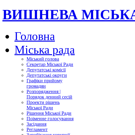
ВИШНЕВА МІСЬКА
Головна
Міська рада
Міський голова
Секретар Міської Ради
Депутатські комісії
Депутатські округи
Графіки прийому
громадян
Розпoрядження |
Порядок денний сесій
Проекти рішень
Міської Ради
Рішення Міської Ради
Поіменне голосування
Засідання
Регламент
Запобігання корупції