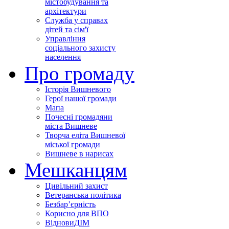
містобудування та
архітектури
Служба у справах
дітей та сім'ї
Управління
соціального захисту
населення
Про громаду
Історія Вишневого
Герої нашої громади
Мапа
Почесні громадяни
міста Вишневе
Творча еліта Вишневої
міської громади
Вишневе в нарисах
Мешканцям
Цивільний захист
Ветеранська політика
Безбар’єрність
Корисно для ВПО
ВідновиДІМ