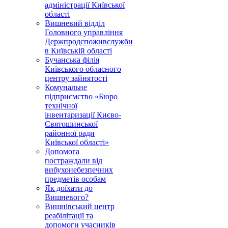
адміністрації Київської
області
Вишневий відділ
Головного управління
Держпродспоживслужби
в Київській області
Бучанська філія
Київського обласного
центру зайнятості
Комунальне
підприємство «Бюро
технічної
інвентаризації Києво-
Святошинської
районної ради
Київської області»
Допомога
постраждали від
вибухонебезпечних
предметів особам
Як доїхати до
Вишневого?
Вишнівський центр
реабілітації та
допомоги учасників