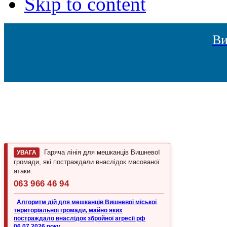
Skip to content
Ви
Гаряча лінія для мешканців Вишневої
УВАГА
громади, які постраждали внаслідок масованої
атаки:
063 966 46 94
Алгоритм дій для мешканців Вишневої міської
територіальної громади, майно яких
постраждало внаслідок збройної агресії рф
06.07.2026 року