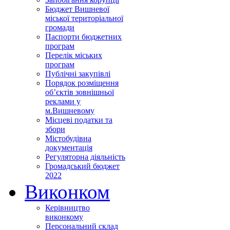
Бюджет Вишневої
міської територіальної
громади
Паспорти бюджетних
програм
Перелік міських
програм
Публічні закупівлі
Порядок розміщення
об’єктів зовнішньої
реклами у
м.Вишневому
Місцеві податки та
збори
Містобудівна
документація
Регуляторна діяльність
Громадський бюджет
2022
Виконком
Керівництво
виконкому
Персональний склад