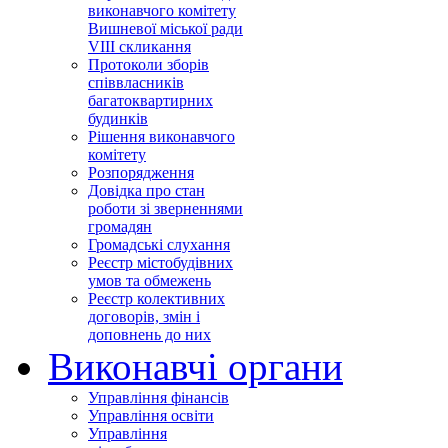
виконавчого комітету
Вишневої міської ради
VІІІ скликання
Протоколи зборів
співвласників
багатоквартирних
будинків
Рішення виконавчого
комітету
Розпорядження
Довідка про стан
роботи зі зверненнями
громадян
Громадські слухання
Реєстр містобудівних
умов та обмежень
Реєстр колективних
договорів, змін і
доповнень до них
Виконавчі органи
Управління фінансів
Управління освіти
Управління